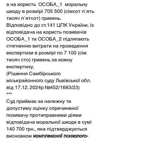
а на користь ОСОБА_1 моральну
шкоду в розмірі 705 500 (сімсот п`ять
тисяч п`ятсот) гривень.
Відповідно до ст.141 ЦПК України, із
відповідача на користь позивачів
ОСОБА_1 та ОСОБА_2 підлягають
стягненню витрати на проведення
експертизи в розмірі по 7 100 (сім
тисяч сто) гривень за кожну
експертизу.
(Рішення Самбірського
міськрайонного суду Львівської обл.
від
17.12. 2024
р №452/1683/23)
***
Суд приймає за належну та
допустиму оцінку спричиненої
позивачу протиправними діями
відповідача моральної шкоди в сумі
140 700 грн., яка підтверджується
висновком
комплексної психолого-