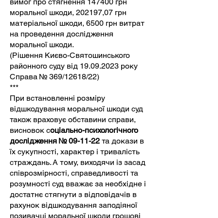
вимог про стягнення 147400 грн
моральної шкоди, 202197,07 грн
матеріальної шкоди, 6500 грн витрат
на проведення дослідження
моральної шкоди.
(Рішення Києво-Святошинського
районного суду від
19.09.2023
року
Справа № 369/12618/22)
***
При встановленні розміру
відшкодування моральної шкоди суд
також враховує обставини справи,
висновок с
оціально-психологічного
дослідження № 09-11-22
та докази в
їх сукупності, характер і тривалість
страждань. А тому, виходячи із засад
співрозмірності, справедливості та
розумності суд вважає за необхідне і
достатнє стягнути з відповідачів в
рахунок відшкодування заподіяної
позивачці моральної шкоди грошові