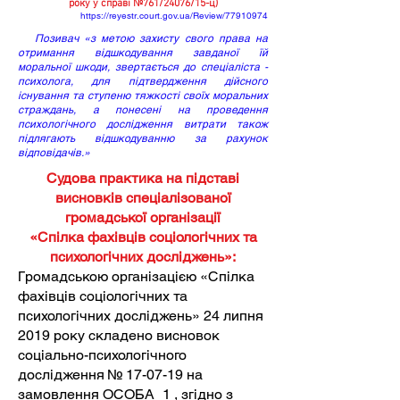
року у справі №761/24076/15-ц)
https://reyestr.court.gov.ua/Review/77910974
Позивач «з метою захисту свого права на
отримання відшкодування завданої їй
моральної шкоди, звертається до спеціаліста -
психолога, для підтвердження дійсного
існування та ступеню тяжкості своїх моральних
страждань, а понесені на проведення
психологічного дослідження витрати також
підлягають відшкодуванню за рахунок
відповідачів.»
Судова практика на підставі
висновків спеціалізованої
громадської організації
«Спілка фахівців соціологічних та
психологічних досліджень»:
Громадською організацією «Спілка
фахівців соціологічних та
психологічних досліджень» 24 липня
2019 року складено висновок
соціально-психологічного
дослідження № 17-07-19 на
замовлення ОСОБА_1 , згідно з