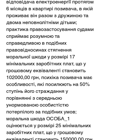
відповідача електроенергії протягом
6 місяців в квартирі позивача, в якій
проживає він разом з дружиною та
двома неповнолітніми дітьми;
практика правозастосування судами
сприймає розумною та
справедливою в подібних
правовідносинах стягнення
моральної шкоди у розмірі 17
мінімальних заробітних плат, що у
грошовому еквіваленті становить
102000,00 грн, психіка позивача має
особливості, які посилюють на 50%
ступінь його страждання у
порівнянні з середньою
унормованою особистістю
потерпілого за подібних умов;
моральна шкода ОСОБА_1
оцінюється у розмірі 25 мінімальних
заробітних плат, що у грошовому
еквіваленті становить 150000,00 грн.