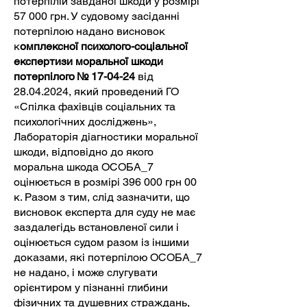
потерпілій завданої шкоди у розмірі
57 000 грн. У судовому засіданні
потерпілою надано висновок
к
омплексної психолого-соціальної
експертизи моральної шкоди
потерпілого № 17-04-24
від
28.04.2024
, який проведений ГО
«Спілка фахівців соціальних та
психологічних досліджень»,
Лабораторія діагностики моральної
шкоди, відповідно до якого
моральна шкода ОСОБА_7
оцінюється в розмірі 396 000 грн 00
к. Разом з тим, слід зазначити, що
висновок експерта для суду не має
заздалегідь встановленої сили і
оцінюється судом разом із іншими
доказами, які потерпілою ОСОБА_7
не надано, і може слугувати
орієнтиром у пізнанні глибини
фізичних та душевних страждань,