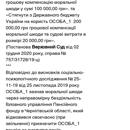
грошову компенсацію моральної
шкоди у сумі 100 000,00 грн». та
«Стягнути з Державного бюджету
України на користь ОСОБА_1 200
000,00 грн грошової компенсації
моральної шкоди та судові витрати в
розмірі 20 000,00 грн».
(Постанова
Верховний Суд
від 02
грудня 2020 року, справа №
757/31728/19-ц)
***
Відповідно до висновків соціально-
психологічного дослідження № 25-
11-19 від 25 листопада 2019 року
ОСОБА_1 зазнав моральної шкоди
через неправомірну бездіяльність
Головного управління Пенсійного
фонду в Чернігівській області, який
відмовився своєчасно (при
звільненні) призначити ОСОБА_1
пенсію за вислугою років.