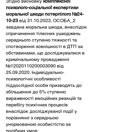
Згідно висновку
комплексної
психолого-соціальної експертизи
моральної шкоди потерпілого №24-
10-23
від
31.10.2023
, ОСОБА_2
завдана моральна шкода, внаслідок
спричинення тілесних ушкоджень
середнього ступеню тяжкості та
спотворення зовнішності в ДТП за
обставинами, що досліджувалися в
кримінальному провадженні
№12020110200003090 від
25.09.2020
. Індивідуально-
психологічні особливості
піддослідної особи призводять до
збільшення до 5% ступеню
вираженості емоційних реакцій та
перебігу психічних процесів
внаслідок досліджуваної події у
порівнянні з середньою
унормованою особистістю за
подібних умов.