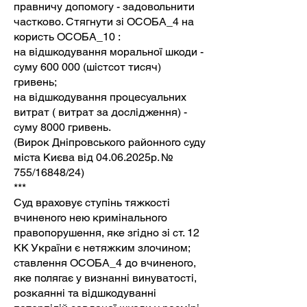
правничу допомогу - задовольнити
частково. Стягнути зі ОСОБА_4 на
користь ОСОБА_10 :
на відшкодування моральної шкоди -
суму 600 000 (шістсот тисяч)
гривень;
на відшкодування процесуальних
витрат ( витрат за дослідження) -
суму 8000 гривень.
(Вирок Дніпровського районного суду
міста Києва від
04.06.2025
р. №
755/16848/24)
***
Суд враховує ступінь тяжкості
вчиненого нею кримінального
правопорушення, яке згідно зі ст. 12
КК України є нетяжким злочином;
ставлення ОСОБА_4 до вчиненого,
яке полягає у визнанні винуватості,
розкаянні та відшкодуванні