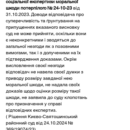
соціальної експертизи моральної
шкоди потерпілого № 24-10-23
від
31.10.2023
. Доводи відповідача про
суперечливість та ґрунтування на
припущеннях вказаного висновку
суд не може прийняти, оскільки вони
є неконкретними і зводяться до
загальної незгоди як з позовними
вимогами, так і з долученими на їх
підтвердження доказами. Окрім
висловлення своєї незгоди
відповідач не навела своєї думки з
приводу розміру завданої нею
моральної шкоди, не надала своїх
доказів щодо оцінки розміру такої
шкоди, не заявила до суду клопотань
про призначення у справі
відповідних експертиз.
( Рішення Києво-Святошинський
районний суд від
24.10.2024
№
369/19074/23)