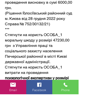
проведення висновку в сумі 6000,00
грн.
(Рішення Голосіївський районний суд
м. Києва від 28 грудня 2022 року
Справа № 752/30132/21)
***
Стягнути на користь ОСОБА_1
моральну шкоду у розмірі 47230,00
грн з Управління праці та
соціального захисту населення
Печерської районної в місті Києві
державної адміністрації.
Стягнути на користь ОСОБА_1
витрати на проведення
психологічної експертизи у розмірі
4723,00 грн за рахунок бюджетних
асигнувань Управління праці та
Email
Facebook
Phone
соціального захисту населення
Печерської районної в місті Києві
державної адміністрації.