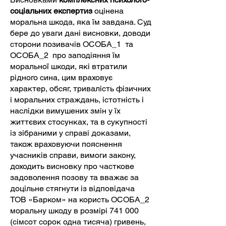
соціальних експертиз
оцінена
моральна шкода, яка їм завдана. Суд
бере до уваги дані висновки, доводи
сторони позивачів ОСОБА_1 та
ОСОБА_2 про заподіяння їм
моральної шкоди, які втратили
рідного сина, цим враховує
характер, обсяг, тривалість фізичних
і моральних страждань, істотність і
наслідки вимушених змін у їх
життєвих стосунках, та в сукупності
із зібраними у справі доказами,
також враховуючи пояснення
учасників справи, вимоги закону,
доходить висновку про часткове
задоволення позову та вважає за
доцільне стягнути із відповідача
ТОВ «Барком» на користь ОСОБА_2
моральну шкоду в розмірі 741 000
(сімсот сорок одна тисяча) гривень,