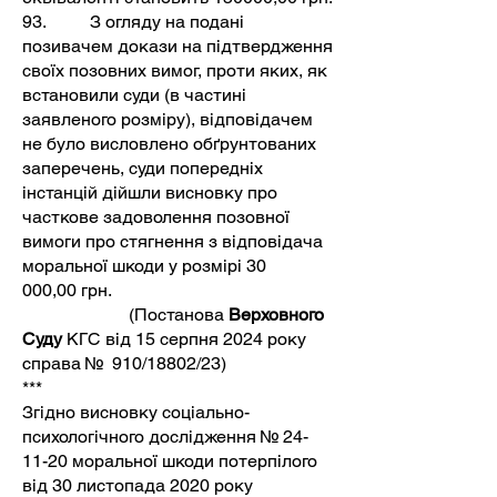
93. З огляду на подані
позивачем докази на підтвердження
своїх позовних вимог, проти яких, як
встановили суди (в частині
заявленого розміру), відповідачем
не було висловлено обґрунтованих
заперечень, суди попередніх
інстанцій дійшли висновку про
часткове задоволення позовної
вимоги про стягнення з відповідача
моральної шкоди у розмірі 30
000,00 грн.
(Постанова
Верховного
Суду
КГС від 15 серпня 2024 року
cправа № 910/18802/23)
***
Згідно висновку соціально-
психологічного дослідження № 24-
11-20 моральної шкоди потерпілого
від 30 листопада 2020 року