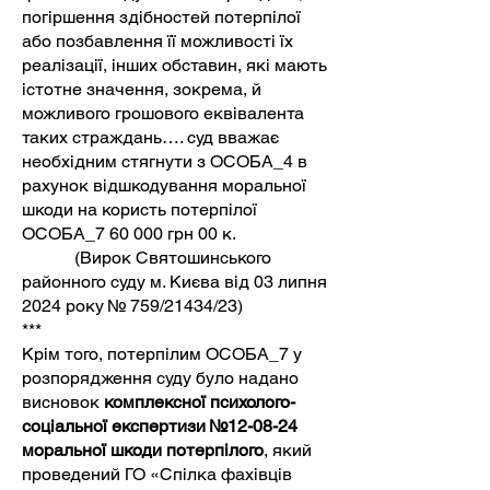
погіршення здібностей потерпілої
або позбавлення її можливості їх
реалізації, інших обставин, які мають
істотне значення, зокрема, й
можливого грошового еквівалента
таких страждань…. суд вважає
необхідним стягнути з ОСОБА_4 в
рахунок відшкодування моральної
шкоди на користь потерпілої
ОСОБА_7 60 000 грн 00 к.
(Вирок Святошинського
районного суду м. Києва від 03 липня
2024 року № 759/21434/23)
***
Крім того, потерпілим ОСОБА_7 у
розпорядження суду було надано
висновок
комплексної психолого-
соціальної експертизи №12-08-24
моральної шкоди потерпілого
, який
проведений ГО «Спілка фахівців